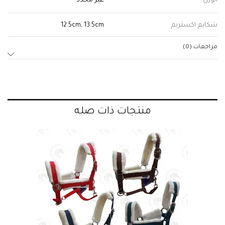
الوزن
غير محدد
شكايم اكستريم
12.5cm, 13.5cm
مراجعات (0)
منتجات ذات صله