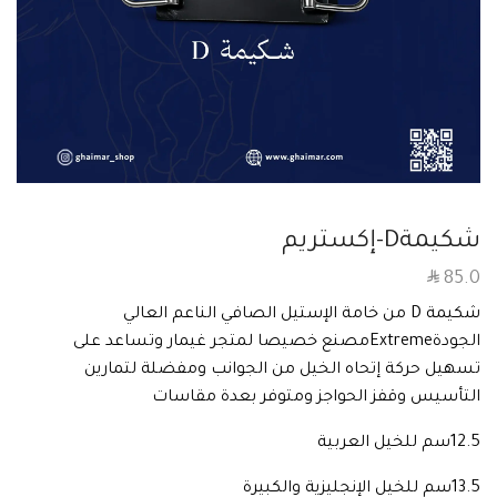
شكيمةD-إكستريم
SAR
85.0
شكيمة D من خامة الإستيل الصافي الناعم العالي
الجودةExtremeمصنع خصيصا لمتجر غيمار وتساعد على
تسهيل حركة إتحاه الخيل من الجوانب ومفضلة لتمارين
التأسيس وقفز الحواجز ومتوفر بعدة مقاسات
12.5سم للخيل العربية
13.5سم للخيل الإنجليزية والكبيرة