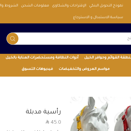
نموذج التحويل البنكي
الإقتراحات والشكاوى
معلومات الشحن
الشروط وال
شحن سريع ,ارخص شحن لجميع انحاء المملكه
سياسة الاستبدال و الاسترجاع
نطقة القوائم وحوافر الخيل
أدوات النظافة ومستحضرات العناية بالخيل
مواسم العروض والتخفيضات
فيديوهات التسوق
رأسية مدبلة
SAR
45.0