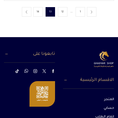
…
14
13
12
1
تابعونا على
الاقسام الرئيسية
المتجر
حسابي
إتمام الطلب