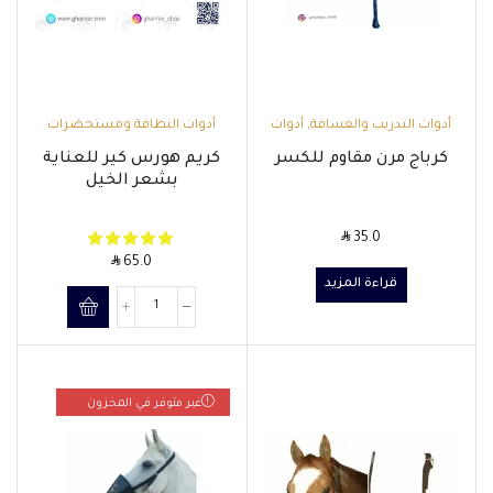
أدوات التدريب والعسافة
,
أدوات
أدوات النظافة ومستحضرات
الركوب والتحكم والتدريب
,
العناية بالخيل
,
مستحضرات
كرباج مرن مقاوم للكسر
كريم هورس كير للعناية
مستلزمات الفارس
الشامبو وزيوت العناية
بشعر الخيل
SAR
35.0
SAR
65.0
قراءة المزيد
غير متوفر في المخزون