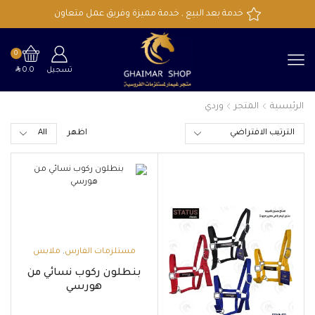
خدمة بعد البيع , خدمة مميزة وفريق عمل متعاون
0
SAR
تسجيل
0.0
الرئيسية
المتجر
وردي
اظهر
مستلزمات الفارس
,
ملابس
الركوب
بنطلون ركوب نسائي من
هورسي