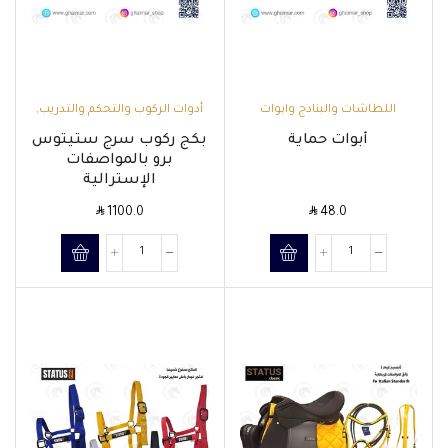
اللطاشات والبنادج وابوات
أدوات الركوب والتحكم والتدريب
,
الحماية
,
حماية منطقة القوائم
السروج وملحقاتها
,
بدون
أبوات حماية
بكج ركوب سرج ستيتوس
وحوافر الخيل
برو بالمواصفات
الإسترالية
SAR
SAR
1100.0
48.0