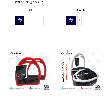
والتحملextreme
SAR
SAR
130.0
45.0