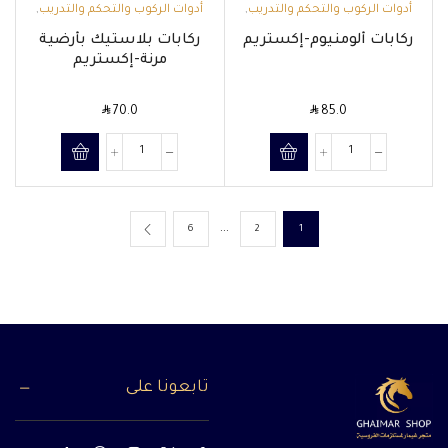
أدوات الركوب والتحكم والتدريب
,
أدوات الركوب والتحكم والتدريب
,
السروج وملحقاتها
السروج وملحقاتها
ركابات ألومنيوم-إكستريم
ركابات بلاستيك بأرضية
مرنة-إكستريم
SAR
SAR
70.0
85.0
…
6
2
1
تابعونا على